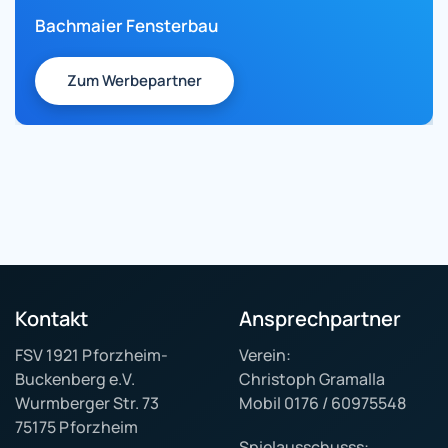
Bachmaier Fensterbau
Zum Werbepartner
Kontakt
Ansprechpartner
FSV 1921 Pforzheim-
Verein:
Buckenberg e.V.
Christoph Gramalla
Wurmberger Str. 73
Mobil 0176 / 60975548
75175 Pforzheim
Spielausschusss: