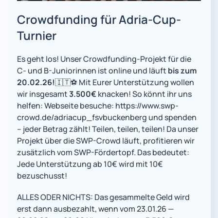
Crowdfunding für Adria-Cup-
Turnier
Es geht los! Unser Crowdfunding-Projekt für die
C- und B-Juniorinnen ist online und läuft
bis zum
20.02.26!
🇮🇹⚽️ Mit Eurer Unterstützung wollen
wir insgesamt
3.500€
knacken! So könnt ihr uns
helfen: Webseite besuche: https://www.swp-
crowd.de/adriacup_fsvbuckenberg und spenden
– jeder Betrag zählt! Teilen, teilen, teilen! Da unser
Projekt über die SWP-Crowd läuft, profitieren wir
zusätzlich vom SWP-Fördertopf. Das bedeutet:
Jede Unterstützung ab 10€ wird mit 10€
bezuschusst!
ALLES ODER NICHTS: Das gesammelte Geld wird
erst dann ausbezahlt, wenn vom 23.01.26 —